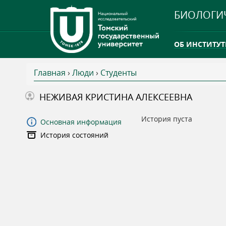
БИОЛОГИ
ОБ ИНСТИТУТ
Главная
›
Люди
›
Студенты
INTERNATION
В
НЕЖИВАЯ КРИСТИНА АЛЕКСЕЕВНА
ТГУ ОТКРЫЛ 
ы
История пуста
Основная информация
INTERNATION
История состояний
з
д
е
с