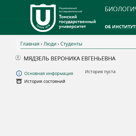
БИОЛОГИ
ОБ ИНСТИТУТ
Главная
›
Люди
›
Студенты
INTERNATION
В
МЯДЗЕЛЬ ВЕРОНИКА ЕВГЕНЬЕВНА
ТГУ ОТКРЫЛ 
ы
История пуста
Основная информация
INTERNATION
История состояний
з
д
е
с