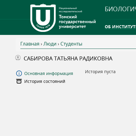
БИОЛОГИ
ОБ ИНСТИТУТ
Главная
›
Люди
›
Студенты
INTERNATION
В
САБИРОВА ТАТЬЯНА РАДИКОВНА
ТГУ ОТКРЫЛ 
ы
История пуста
Основная информация
INTERNATION
История состояний
з
д
е
с