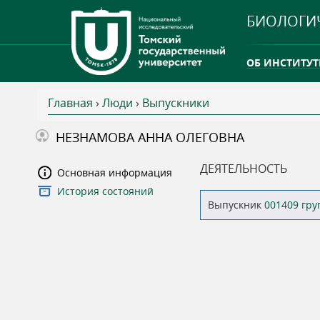
БИОЛОГИ
ОБ ИНСТИТУТ
Главная
›
Люди
›
Выпускники
INTERNATION
В
НЕЗНАМОВА АННА ОЛЕГОВНА
ТГУ ОТКРЫЛ 
ы
ДЕЯТЕЛЬНОСТЬ
Основная информация
INTERNATION
История состояний
з
Выпускник
001409 гр
д
е
с