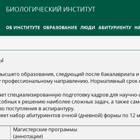
Jump to navigation
БИОЛОГИЧЕСКИЙ ИНСТИТУТ
ОБ ИНСТИТУТЕ
ОБРАЗОВАНИЕ
ЛЮДИ
АБИТУРИЕНТУ
Н
INTERNATIONAL
КАРЬЕРА
Ы
ТГУ ОТКРЫЛ ИССЛЕДОВАТЕЛЬСКУЮ СТАНЦИЮ НА ВАСЮГ
ь высшего образования, следующий после бакалавриата 
INTERNATIONAL
профессиональному направлению. Нормативный срок об
ает специализированную подготовку кадров для научно-
особных к решению наиболее сложных задач, а также са
во поступления в аспирантуру.
ляет набор абитуриентов очной (дневной) формы по 12 
Магистерские программы
(аннотации)