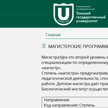
Главная
В
МАГИСТЕРСКИЕ ПРОГРАММ
ы
Магистрату́ра это второй уровен
специализацию по определенному 
з
«магистр».
Степень «магистра» предусматрив
д
педагогической деятельности, сп
работе. Диплом магистра даёт пра
е
Биологический институт осуществ
Направление
с
Код направления/ Степень